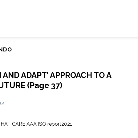
NDO
N AND ADAPT’ APPROACH TO A
TURE (Page 37)
OLA
AT CARE AAA ISO report2021