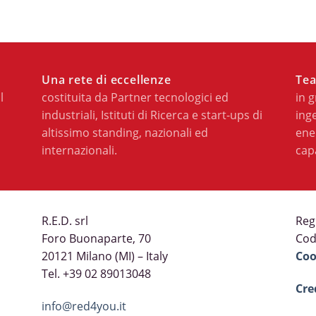
Una rete di eccellenze
Tea
l
costituita da Partner tecnologici ed
in 
industriali, Istituti di Ricerca e start-ups di
inge
altissimo standing, nazionali ed
ene
internazionali.
cap
R.E.D. srl
Reg
Foro Buonaparte, 70
Cod
20121 Milano (MI) – Italy
Coo
Tel. +39 02 89013048
Cre
info@red4you.it