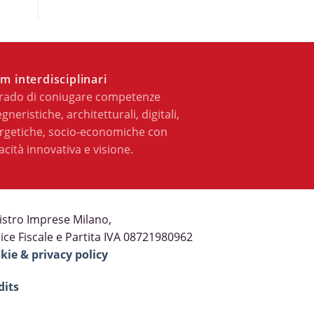
m interdisciplinari
grado di coniugare competenze
gneristiche, architetturali, digitali,
rgetiche, socio-economiche con
acità innovativa e visione.
istro Imprese Milano,
ice Fiscale e Partita IVA 08721980962
kie & privacy policy
dits