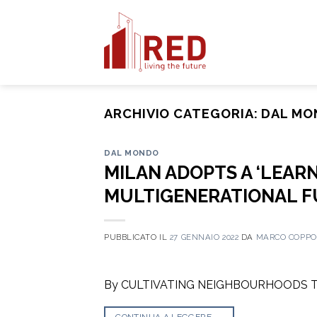
Skip
to
content
ARCHIVIO CATEGORIA:
DAL MO
DAL MONDO
MILAN ADOPTS A ‘LEAR
MULTIGENERATIONAL FU
PUBBLICATO IL
27 GENNAIO 2022
DA
MARCO COPP
By CULTIVATING NEIGHBOURHOODS TH
CONTINUA A LEGGERE
→